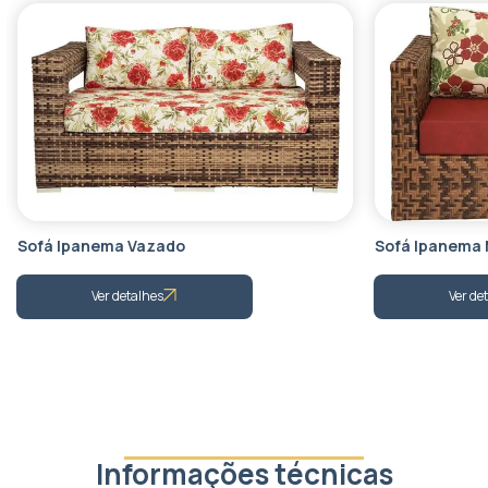
Sofá Ipanema Vazado
Sofá Ipanema
Ver detalhes
Ver de
Informações técnicas