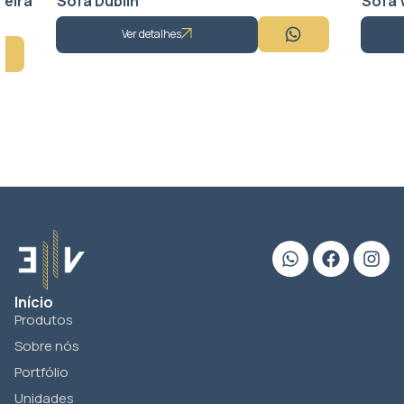
Sofá Dublin
Sofá Venez
Ver detalhes
Ver 
Início
Produtos
Sobre nós
Portfólio
Unidades