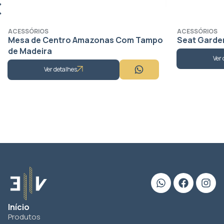
ACESSÓRIOS
ACESSÓRIOS
Mesa de Centro Amazonas Com Tampo
Seat Garde
de Madeira
Ver 
Ver detalhes
Início
Produtos